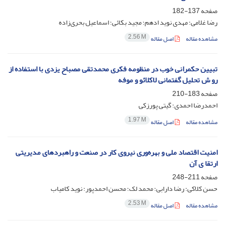
صفحه
137-182
رضا غلامی؛ مهدی نوید ادهم؛ مجید بکائی؛ اسماعیل بحری‌زاده
2.56 M
مشاهده مقاله
اصل مقاله
تبیین حکمرانی خوب در منظومه فکری محمدتقی مصباح یزدی با استفاده از
رو ش تحلیل گفتمانی لاکلائو و موفه
صفحه
183-210
احمدرضا احمدی؛ گیتی پورزکی
1.97 M
مشاهده مقاله
اصل مقاله
امنیت اقتصاد ملی و بهره‌وری نیروی کار در صنعت و راهبردهای مدیریتی
ارتقا ی آن
صفحه
211-248
حسن کلاکی؛ رضا دارابی؛ محمد لک؛ محسن احمدپور؛ نوید کامیاب
2.53 M
مشاهده مقاله
اصل مقاله