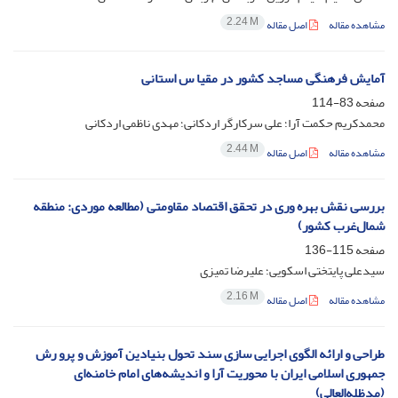
2.24 M
مشاهده مقاله
اصل مقاله
آمایش فرهنگی مساجد کشور در مقیا س استانی
صفحه
83-114
محمدکریم حکمت آرا؛ علی سرکارگر اردکانی؛ مهدی ناظمی اردکانی
2.44 M
مشاهده مقاله
اصل مقاله
بررسی نقش بهره‌ وری در تحقق اقتصاد مقاومتی (مطالعه موردی: منطقه
شمال‌غرب کشور)
صفحه
115-136
سیدعلی پایتختی اسکویی؛ علیرضا تمیزی
2.16 M
مشاهده مقاله
اصل مقاله
طراحی و ارائه الگوی اجرایی‏ سازی سند تحول بنیادین آموزش ‌و پرو رش
جمهوری اسلا‌می ‌ایران با محوریت آرا و اندیشه‌های امام خامنه‌ای
(مدظله‌العالی)