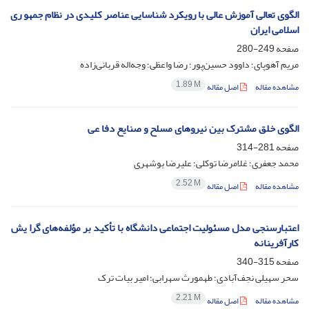
الگوی تعالی آموزش عالی با رویکرد شناسایی عناصر کلیدی در نظام جمهو ری
اسلامی ‌ایران
صفحه
249-280
مریم آهوپای؛ داوود حسین‌پور؛ رضا واعظی؛ وجه‌اله قربانی‌زاده
1.89 M
مشاهده مقاله
اصل مقاله
الگوی خلق مشترک بین نیروهای مسلح و صنایع دفا عی
صفحه
281-314
محمد جعفری؛ غلامرضا توکلی؛ علیرضا بوشهری
2.52 M
مشاهده مقاله
اصل مقاله
اعتبارسنجی مدل مسئولیت اجتماعی دانشگاه با تأکید بر مؤلفه‌های گرا یش
کارآفرینانه
صفحه
315-340
سحر سهیلی نجف‌آبادی؛ طهمورث سهرابی؛ امیر بیات ترک
2.21 M
مشاهده مقاله
اصل مقاله