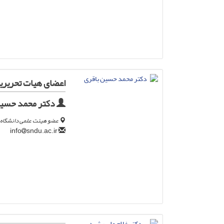
اعضای هیات تحریری
دکتر محمد حسین
عضو هیئت علمی دانشگاه ع
sndu.ac.ir
info