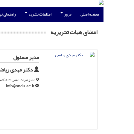
صفحه اصلی
مرور
اطلاعات نشریه
راهنمای ن
اعضای هیات تحریریه
مدیر مسئول
دکتر مهدی ریاض
عضو هیئت علمی دانشگاه ع
sndu.ac.ir
info