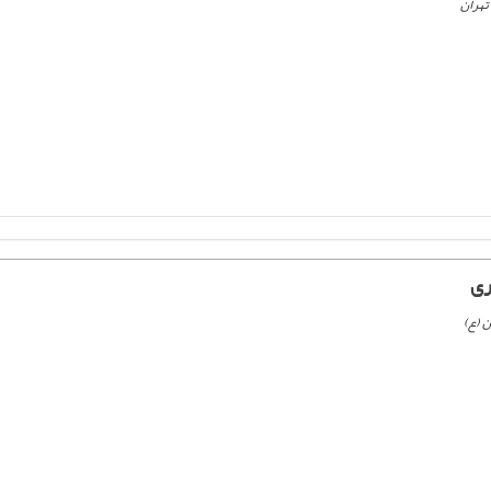
تهران
ری
 (ع)