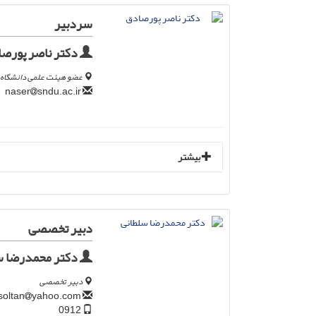
سردبیر
دکتر ناصر پورص
عضو هیئت علمی دانشگاه ع
sndu.ac.ir
naser
بیشتر
دبیر تخصصی
دکتر محمدرضا س
دبیر تخصصی
yahoo.com
mrs_soltan
0912