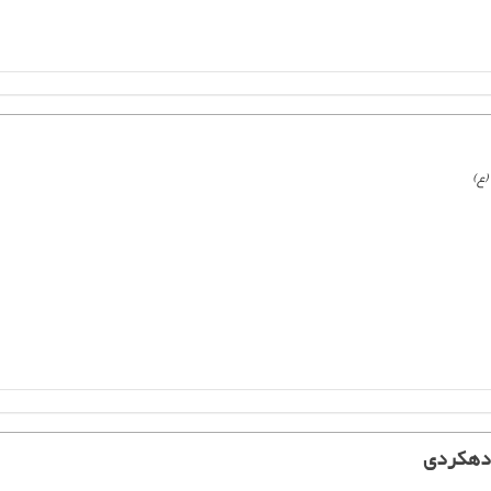
(ع)
 دهکردی