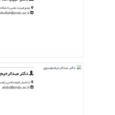
عضو هیئت علمی دانشگاه ع
sndu.ac.ir
habibullah
دکتر عبدالرحیم
دانشیار علوم دفاعی راهبرد
sndu.ac.ir
abdul