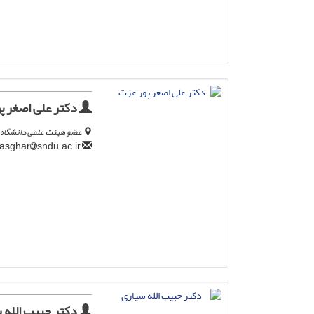
دکتر علی اصغر پ
عضو هیئت علمی دانشگاه 
sndu.ac.ir
asghar
دکتر حبیب الله 