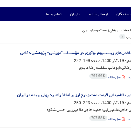
ویسندگان
ارسال مقاله
داوران
تماس با ما
 =
شاخص‌های زیست‌بوم نوآوری
2
ات:
ص‌های زیست‌بوم نوآوری در مؤسسات آموزشی- پژوهشی دفاعی
199-222
ضائی؛ ابوطالب شفقت؛ رضا عابدی
764.66 K
ه
اصل مقاله
ر نااطمینانی قیمت نفت و نرخ ارز بر اتخاذ راهبرد پولی بهینه در ایران
223-250
حاجی ملامیرزایی؛ حمید حاجی ملا میرزایی؛ حسن شکوه
707.58 K
ه
اصل مقاله